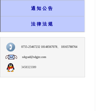
通知公告
法律法规
0755-25467232 18148567078、 18165788764
sdqyad@sdgjrz.com
3458323389